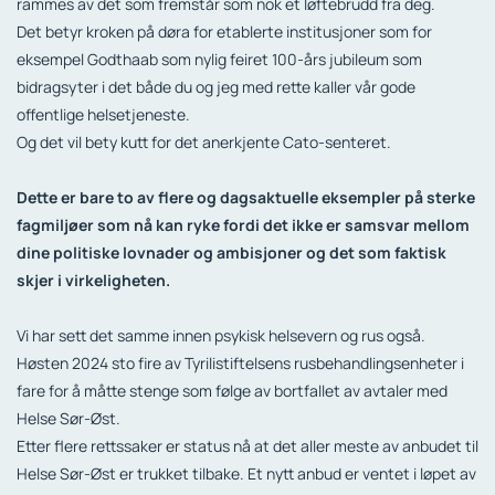
rammes av det som fremstår som nok et løftebrudd fra deg.
Det betyr kroken på døra for etablerte institusjoner som for
eksempel Godthaab som nylig feiret 100-års jubileum som
bidragsyter i det både du og jeg med rette kaller vår gode
offentlige helsetjeneste.
Og det vil bety kutt for det anerkjente Cato-senteret.
Dette er bare to av flere og dagsaktuelle eksempler på sterke
fagmiljøer som nå kan ryke fordi det ikke er samsvar mellom
dine politiske lovnader og ambisjoner og det som faktisk
skjer i virkeligheten.
Vi har sett det samme innen psykisk helsevern og rus også.
Høsten 2024 sto fire av Tyrilistiftelsens rusbehandlingsenheter i
fare for å måtte stenge som følge av bortfallet av avtaler med
Helse Sør-Øst.
Etter flere rettssaker er status nå at det aller meste av anbudet til
Helse Sør-Øst er trukket tilbake. Et nytt anbud er ventet i løpet av