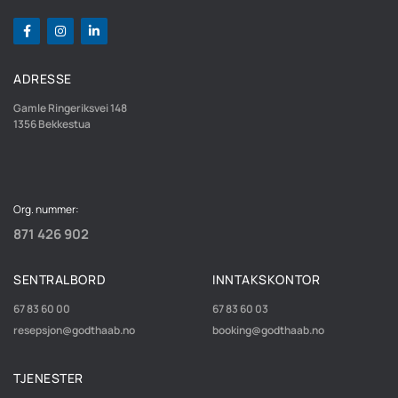
ADRESSE
Gamle Ringeriksvei 148
1356
Bekkestua
Org. nummer:
871 426 902
SENTRALBORD
INNTAKSKONTOR
67 83 60 00
67 83 60 03
resepsjon@godthaab.no
booking@godthaab.no
TJENESTER