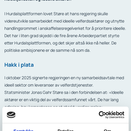
I Hurdalsplattformen lovet Støre at hans regjering skulle
videreutvikle samarbeidet med ideelle velferdsaktører og utnytte
handlingsrommet i anskaffelsesregelverket for å prioritere ideelle.
Det har i liten grad skjedd i de fire årene Arbeiderpartiet styrte
etter Hurdalsplattformen, og det skjer altså ikke nå heller. De
politiske ambisjonene er de samme nå som da.
Hakk i plata
I oktober 2025 signerte regjeringen en ny samarbeidsavtale med
ideell sektor om leveranser av velferdstjenester.
Statsminister Jonas Gahr Støre sa i den forbindelsen at: «Ideelle
aktører er en viktig del av velferdssamfunnet vårt. De har lang
erfaring, høy kompetanse og et sterkt verdigrunnlag».
Helse- og omsorgsminister Jan Christian Vestre har sagt det
samme mange ganger.
Samtykke
Detaljer
Om