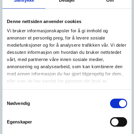
Jeg har selv ledet flere helsedebatter hvor det har vært hans klare
og tydelige budskap. Jeg er ikke et øyeblikk i tvil om at både Støre
Denne nettsiden anvender cookies
og Vestre mener det de sier – og virkelig ønsker et godt samarbeid
Vi bruker informasjonskapsler for å gi innhold og
mellom ideelle velferdsaktører og den offentlige helsetjenester.
annonser et personlig preg, for å levere sosiale
Veien fra politiske ambisjoner og ønsker til praktisk handling er
mediefunksjoner og for å analysere trafikken vår. Vi deler
åpenbart veldig lang.
dessuten informasjon om hvordan du bruker nettstedet
vårt, med partnerne våre innen sosiale medier,
Hvorfor er det så vanskelig, og hvorfor sitter Vestre passiv
annonsering og analysearbeid, som kan kombinere den
og aksepterer at Helse Sør-Øst sender pengene rett i lomma
med annen informasjon du har gjort tilgjengelig for dem,
på internasjonale, kommersielle aktører fremfor norske
eller som de har samlet inn gjennom din bruk av
ideelle som bruker hver eneste krone på pasientbehandling?
tjenestene deres.
Samtykkevalg
Vestre må styre bedre
Nødvendig
Svaret er sammensatt.
Egenskaper
Vestre vil raskt kunne si at det er Helse Sør-Øst som avgjør slike
ting – ikke helse- og omsorgsministeren.