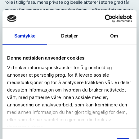
rolle i tidlig fase, mens private og ideelle aktører i større grad får
ansvar for senere og mer langvarige forløp – ofte med strammere
økonomiske rammer.
En del av en større samfunnstrend
Samtykke
Detaljer
Om
Utviklingen i rehabilitering speiler en generell tendens i
samfunnet:
Dagligvarehandel domineres av få kjeder. Teknologisektoren
Denne nettsiden anvender cookies
styres av globale plattformer. Bank, logistikk, media og industri
Vi bruker informasjonskapsler for å gi innhold og
konsolideres i større enheter.
annonser et personlig preg, for å levere sosiale
Fellesnevneren er skalafordeler: større aktører kan investere mer,
mediefunksjoner og for å analysere trafikken vår. Vi deler
standardisere tjenester og håndtere kompleksitet og regulering
dessuten informasjon om hvordan du bruker nettstedet
mer effektivt.
vårt, med partnerne våre innen sosiale medier,
Samtidig har dette en kostnad. Når små aktører forsvinner,
annonsering og analysearbeid, som kan kombinere den
reduseres ofte mangfoldet i tilnærminger, fleksibiliteten og
med annen informasjon du har gjort tilgjengelig for dem,
nærheten til lokale behov. Spørsmålet blir derfor ikke bare hva
eller som de har samlet inn gjennom din bruk av
som er effektivt, men hva som forsvinner underveis.
tjenestene deres.
Samtykkevalg