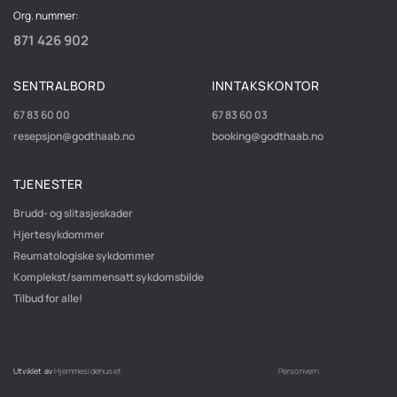
Org. nummer:
871 426 902
SENTRALBORD
INNTAKSKONTOR
67 83 60 00
67 83 60 03
resepsjon@godthaab.no
booking@godthaab.no
TJENESTER
Brudd- og slitasjeskader
Hjertesykdommer
Reumatologiske sykdommer
Komplekst/sammensatt sykdomsbilde
Tilbud for alle!
Utviklet av
Hjemmesidehuset
Personvern