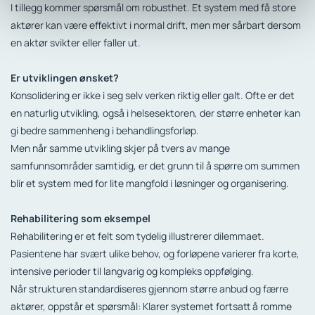
I tillegg kommer spørsmål om robusthet. Et system med få store
aktører kan være effektivt i normal drift, men mer sårbart dersom
en aktør svikter eller faller ut.
Er utviklingen ønsket?
Konsolidering er ikke i seg selv verken riktig eller galt. Ofte er det
en naturlig utvikling, også i helsesektoren, der større enheter kan
gi bedre sammenheng i behandlingsforløp.
Men når samme utvikling skjer på tvers av mange
samfunnsområder samtidig, er det grunn til å spørre om summen
blir et system med for lite mangfold i løsninger og organisering.
Rehabilitering som eksempel
Rehabilitering er et felt som tydelig illustrerer dilemmaet.
Pasientene har svært ulike behov, og forløpene varierer fra korte,
intensive perioder til langvarig og kompleks oppfølging.
Når strukturen standardiseres gjennom større anbud og færre
aktører, oppstår et spørsmål: Klarer systemet fortsatt å romme