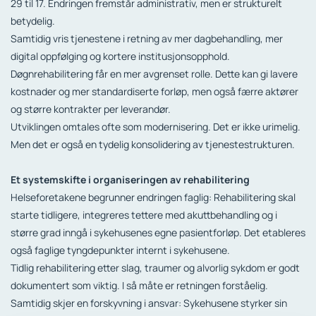
29 til 17. Endringen fremstår administrativ, men er strukturelt
betydelig.
Samtidig vris tjenestene i retning av mer dagbehandling, mer
digital oppfølging og kortere institusjonsopphold.
Døgnrehabilitering får en mer avgrenset rolle. Dette kan gi lavere
kostnader og mer standardiserte forløp, men også færre aktører
og større kontrakter per leverandør.
Utviklingen omtales ofte som modernisering. Det er ikke urimelig.
Men det er også en tydelig konsolidering av tjenestestrukturen.
Et systemskifte i organiseringen av rehabilitering
Helseforetakene begrunner endringen faglig: Rehabilitering skal
starte tidligere, integreres tettere med akuttbehandling og i
større grad inngå i sykehusenes egne pasientforløp. Det etableres
også faglige tyngdepunkter internt i sykehusene.
Tidlig rehabilitering etter slag, traumer og alvorlig sykdom er godt
dokumentert som viktig. I så måte er retningen forståelig.
Samtidig skjer en forskyvning i ansvar: Sykehusene styrker sin